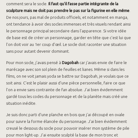
comment sera le socle.
Il faut qu'il fasse partie intégrante de la
sculpture mais ne doit pas prendre le pas sur la figurine en elle même
.
De nos jours, pas mal de produits officiels, et notamment en manga,
ont tendance à avoir des socles immenses et très visuels rendant ainsi
le personnage principal secondaire dans l'apparence. Si votre idée
de base est de créer un personnage, garder en tête que c'est lui que
l'on doit voir au 1er coup d’œil. Le socle doit raconter une situation
sans pour autant devenir dominant.
Pour mon socle, j'avais pensé à
Dagobah
car j'avais envie de faire le
marécage avec son sol plein de feuilles et lianes. Même si dans les
films, on ne voit jamais yoda se battre sur Dagobah, je voulais que ce
soit ainsi. C'est le plaisir aussi d'une pièce personnelle, faire ce que
l'on a envie sans contrainte de fan absolue. J'ai bien évidemment
gardé tous les codes du personnage et de la planète mais créé une
situation inédite.
Je suis donc parti d'une planche en bois que j'ai découpé en ovale
pour suivre la forme élancée du personnage. J'ai bien évidemment
creusé le dessous du socle pour pouvoir insérer mon système de pile
pour mon light-up. J'ai ensuite sculpté la base de mon tronc et