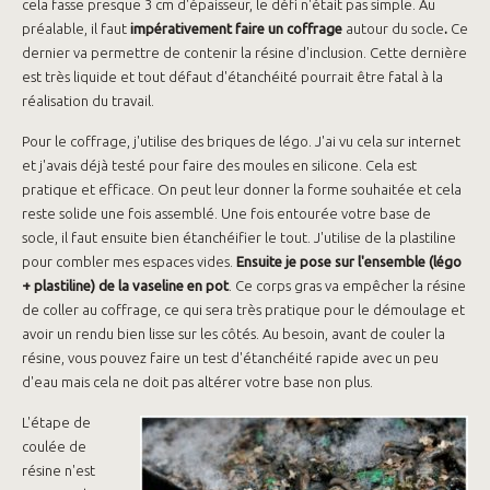
cela fasse presque 3 cm d'épaisseur, le défi n'était pas simple. Au
préalable, il faut
impérativement faire un coffrage
autour du socle
.
Ce
dernier va permettre de contenir la résine d'inclusion. Cette dernière
est très liquide et tout défaut d'étanchéité pourrait être fatal à la
réalisation du travail.
Pour le coffrage, j'utilise des briques de légo. J'ai vu cela sur internet
et j'avais déjà testé pour faire des moules en silicone. Cela est
pratique et efficace. On peut leur donner la forme souhaitée et cela
reste solide une fois assemblé. Une fois entourée votre base de
socle, il faut ensuite bien étanchéifier le tout. J'utilise de la plastiline
pour combler mes espaces vides.
Ensuite je pose sur l'ensemble (légo
+ plastiline) de la vaseline en pot
. Ce corps gras va empêcher la résine
de coller au coffrage, ce qui sera très pratique pour le démoulage et
avoir un rendu bien lisse sur les côtés. Au besoin, avant de couler la
résine, vous pouvez faire un test d'étanchéité rapide avec un peu
d'eau mais cela ne doit pas altérer votre base non plus.
L'étape de
coulée de
résine n'est