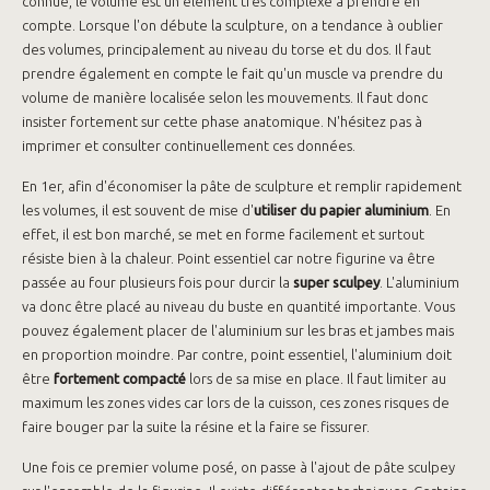
connue, le volume est un élément très complexe à prendre en
compte. Lorsque l'on débute la sculpture, on a tendance à oublier
des volumes, principalement au niveau du torse et du dos. Il faut
prendre également en compte le fait qu'un muscle va prendre du
volume de manière localisée selon les mouvements. Il faut donc
insister fortement sur cette phase anatomique. N'hésitez pas à
imprimer et consulter continuellement ces données.
En 1er, afin d'économiser la pâte de sculpture et remplir rapidement
les volumes, il est souvent de mise d'
utiliser du papier aluminium
. En
effet, il est bon marché, se met en forme facilement et surtout
résiste bien à la chaleur. Point essentiel car notre figurine va être
passée au four plusieurs fois pour durcir la
super sculpey
. L'aluminium
va donc être placé au niveau du buste en quantité importante. Vous
pouvez également placer de l'aluminium sur les bras et jambes mais
en proportion moindre. Par contre, point essentiel, l'aluminium doit
être
fortement compacté
lors de sa mise en place. Il faut limiter au
maximum les zones vides car lors de la cuisson, ces zones risques de
faire bouger par la suite la résine et la faire se fissurer.
Une fois ce premier volume posé, on passe à l'ajout de pâte sculpey