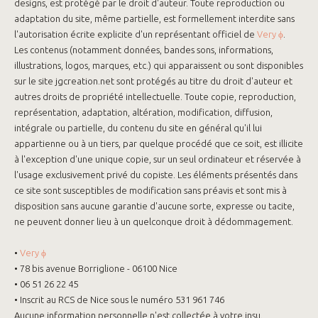
designs, est protégé par le droit d'auteur. Toute reproduction ou
adaptation du site, même partielle, est formellement interdite sans
l'autorisation écrite explicite d'un représentant officiel de
Very ϕ
.
Les contenus (notamment données, bandes sons, informations,
illustrations, logos, marques, etc.) qui apparaissent ou sont disponibles
sur le site jgcreation.net sont protégés au titre du droit d'auteur et
autres droits de propriété intellectuelle. Toute copie, reproduction,
représentation, adaptation, altération, modification, diffusion,
intégrale ou partielle, du contenu du site en général qu'il lui
appartienne ou à un tiers, par quelque procédé que ce soit, est illicite
à l'exception d'une unique copie, sur un seul ordinateur et réservée à
l'usage exclusivement privé du copiste. Les éléments présentés dans
ce site sont susceptibles de modification sans préavis et sont mis à
disposition sans aucune garantie d'aucune sorte, expresse ou tacite,
ne peuvent donner lieu à un quelconque droit à dédommagement.
•
Very ϕ
• 78 bis avenue Borriglione - 06100 Nice
• 06 51 26 22 45
• Inscrit au RCS de Nice sous le numéro 531 961 746
Aucune information personnelle n'est collectée à votre insu.