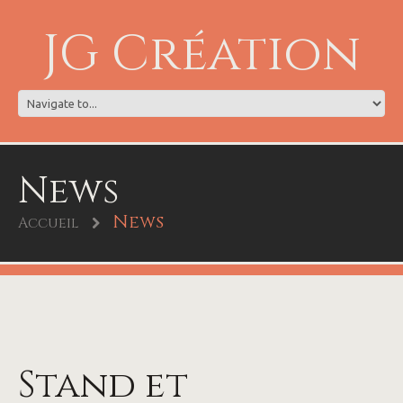
JG Création
News
News
Accueil
Stand et